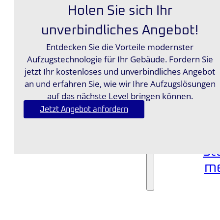
Rest
Holen Sie sich Ihr
Scha
unverbindliches Angebot!
Baus
Entdecken Sie die Vorteile modernster
leistu
Aufzugstechnologie für Ihr Gebäude. Fordern Sie
Notr
jetzt Ihr kostenloses und unverbindliches Angebot
Refere
an und erfahren Sie, wie wir Ihre Aufzugslösungen
Blog
auf das nächste Level bringen können.
Kontak
Jetzt Angebot anfordern
St
me