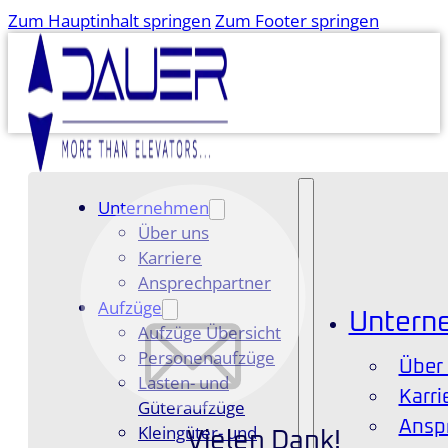
Zum Hauptinhalt springen
Zum Footer springen
Unternehmen
Über uns
Karriere
Ansprechpartner
Aufzüge
Untern
Aufzüge Übersicht
Personenaufzüge
Über
Lasten- und
Karri
Güteraufzüge
Ansp
Kleingüter- und
Vielen Dank!