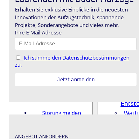
Feue
Entstörung
Erhalten Sie exklusive Einblicke in die neuesten
Wartung und
Histo
Innovationen der Aufzugstechnik, spannende
Inspektion
Aufzu
Projekte, Sonderangebote und vieles mehr.
Modernisierung
Ihre E-Mail-Adresse
Leistu
Restauration
Schachtbau
Leis
Bausonder­
Ich stimme den Datenschutzbestimmungen
leistungen
Übersi
zu.
Notruf
Aufz
Referenzen
lösun
Blog
Neub
Kontakt
Repa
Entst
Störung melden
Wart
Inspek
Mode
ANGEBOT ANFORDERN