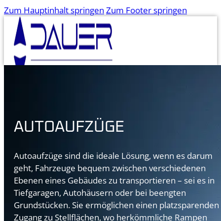
Zum Hauptinhalt springen
Zum Footer springen
Unternehmen
Über uns
AUTOAUFZÜGE
Karriere
Ansprechpartner
Aufzüge
Autoaufzüge sind die ideale Lösung, wenn es darum
Untern
Aufzüge Übersicht
geht, Fahrzeuge bequem zwischen verschiedenen
Personenaufzüge
Ebenen eines Gebäudes zu transportieren – sei es in
Über
Lasten- und
Tiefgaragen, Autohäusern oder bei beengten
Karri
Güteraufzüge
Grundstücken. Sie ermöglichen einen platzsparenden
Ansp
Kleingüter- und
Zugang zu Stellflächen, wo herkömmliche Rampen