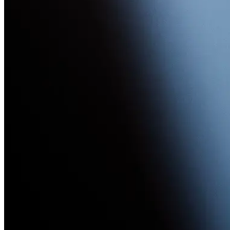
Wartung und Service
ANGEBOT ANFORDERN
Holen Sie sich Ihr unverbindliche
Angebot!
+49 (30) 814 59 94 - 0
info@dauer-aufzug.de