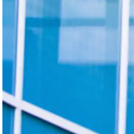
Jetzt Angebot anfordern
Historische Aufzugsanlagen –
Tradition trifft Technik
Wenn es um den Erhalt und die Modernisierung von
historischen Aufzugsanlagen geht, sind Know-how und
Fingerspitzengefühl gefragt. Diese Spezialaufzüge
verbinden altehrwürdiges Design mit moderner
Technik und erfüllen gleichzeitig alle aktuellen
Vorschriften. Alte Seilsysteme oder speziell
angefertigte Sicherheitsvorrichtungen? Wir verbinden
Personenbeförderung auf höchstem Niveau mit dem
Charme vergangener Zeiten. Wenn Sie so wollen.